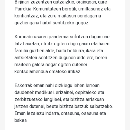
Birjinari zuzentzen gatzaizkio, oraingoan, gure
Parrokia-Komunitateen berotik, umiltasunez eta
konfiantzaz, eta zure maitasun sendagarria
guztiengana hurbil sentitzeko gogoz.
Koronabirusaren pandemia sufritzen dugun une
latz hauetan, otoitz egiten dugu gaixo eta haien
familia guztien alde, baita beldurra, ikara eta
antsietatea sentitzen dugunon alde ere, beren
maiteen galera negar egiten dutenei
kontsolamendua emateko irrikaz.
Eskerrak eman nahi dizkiegu lehen lerroan
daudenei: medikuei, erizainei, ospitaleko eta
zerbitzuetako langileei, eta bizitza arriskuan
jartzen dutenei, beste bizitza batzuk salbatzeko.
Eman iezaiezu indarra, ontasuna, osasuna eta
bakea.