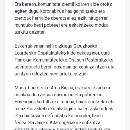
Era berean, komunitate zientifikoaren alde otoitz
egiten dugu, koronabirus hau gainditzeko eta
txertoak herrialde aberatsei ez ezik, hirugarren
munduko herri pobreei ere eskaintzeko modua
aurkitu dezaten.
Eskerrak eman nahi dizkiegu Gipuzkoako
Lourdesko Ospitalitateko kide nekaezinei, gure
Parrokia-Komunitateetako Osasun Pastoraltzako
agenteei eta beren etxeetan gaixoak zaintzen eta
arintzen dituzten senitarteko guztiei.
Maria, Lourdesko Ama Birjina, erakuts iezaguzu
nolakoa den Jesus gaixoekin eta pobreekin.
Haiengana hurbiltzeko modua, haiek arintzeko eta
oinazetik askatzeko ahalegina, haien eskubideak
eta duintasuna defendatzeko borroka, haien
fedea eta Jainko Aitarenganako konfiantza
kutsatzeko interesa, bakarrik, indargabetuta eta