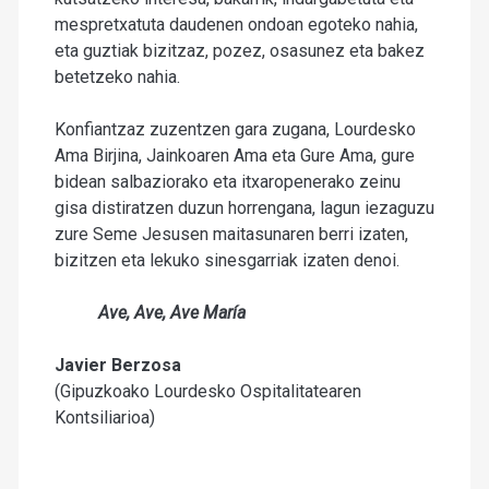
mespretxatuta daudenen ondoan egoteko nahia,
eta guztiak bizitzaz, pozez, osasunez eta bakez
betetzeko nahia.
Konfiantzaz zuzentzen gara zugana, Lourdesko
Ama Birjina, Jainkoaren Ama eta Gure Ama, gure
bidean salbaziorako eta itxaropenerako zeinu
gisa distiratzen duzun horrengana, lagun iezaguzu
zure Seme Jesusen maitasunaren berri izaten,
bizitzen eta lekuko sinesgarriak izaten denoi.
Ave, Ave, Ave María
Javier Berzosa
(Gipuzkoako Lourdesko Ospitalitatearen
Kontsiliarioa)